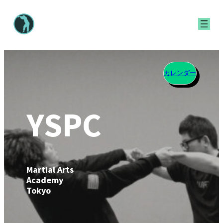
内
容
を
ス
キ
カレンダー
ッ
プ
YSPC
Martial Arts
Academy
Tokyo