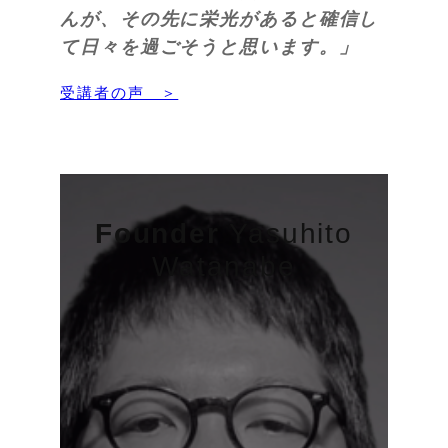
んが、その先に栄光があると確信し
て日々を過ごそうと思います。」
受講者の声 ＞
Founder
Yasuhito
Watanabe