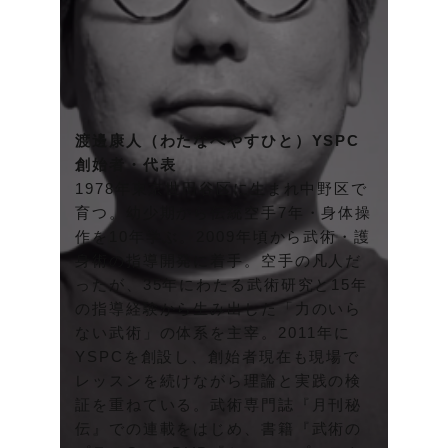
渡邊康人（わたなべやすひと）YSPC
創始者・代表
1978年東京世田谷区に生まれ中野区で
育つ。幼少期から伝統空手7年・身体操
作を10年学ぶ。2009年頃から武術・護
身術の指導開発に着手。空手の凡人だ
ったが、35年にわたる武術研究と15年
の指導経験から生み出した「力のいら
ない武術」の体系を主宰。2011年に
YSPCを創設し、創始者現在も現場で
レッスンを続けながら理論と実践の検
証を重ねている。武術専門誌『月刊秘
伝』での連載をはじめ、書籍『武術の