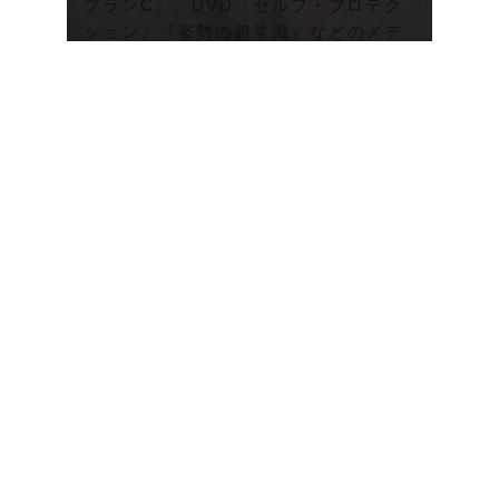
プランC』、DVD『セルフ・プロテク
ション』『姿勢の超常識』などのメデ
ィアを発表。全国各地および世界6カ国
から受講者が訪れ、独自の指導体系が
注目を集めている。
プロフィール＞
直伝1DAYレッスン
カレンダー
YSPCとは？