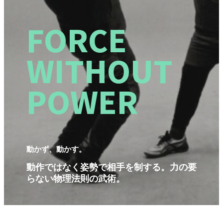
FORCE
WITHOUT
POWER
動かず、動かす。
動作ではなく姿勢で相手を制する。力の要
らない物理法則の武術。