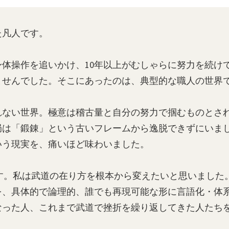
た凡人です。
体操作を追いかけ、10年以上がむしゃらに努力を続け
ませんでした。そこにあったのは、典型的な職人の世界
れない世界。極意は稽古量と自分の努力で掴むものとさ
局は「鍛錬」という古いフレームから逸脱できずにいま
いう現実を、痛いほど味わいました。
Cです。私は武道の在り方を根本から変えたいと思いまし
を、具体的で論理的、誰でも再現可能な形に言語化・体
なった人、これまで武道で挫折を繰り返してきた人たち