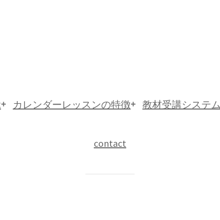
ぶ
カレンダー
レッスンの特徴
教材
受講システ
contact