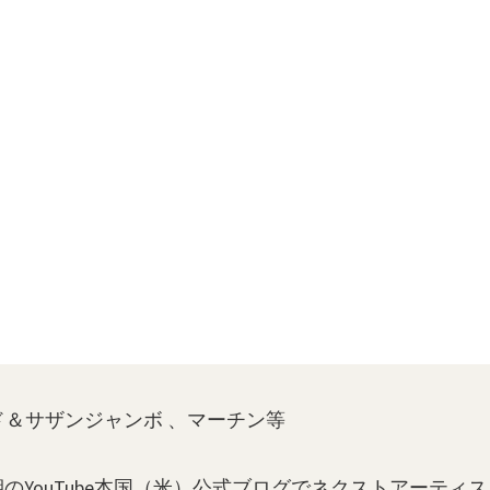
ード＆サザンジャンボ 、マーチン等
のYouTube本国（米）公式ブログでネクストアーティ