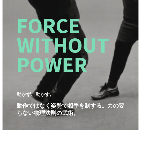
FORCE
WITHOUT
POWER
動かず、動かす。
動作ではなく姿勢で相手を制する。力の要
らない物理法則の武術。