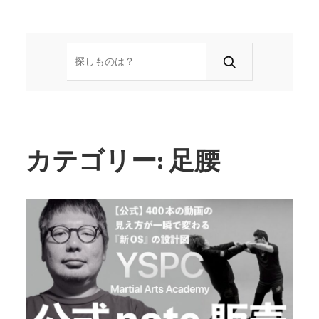
検
索
カテゴリー:
足腰