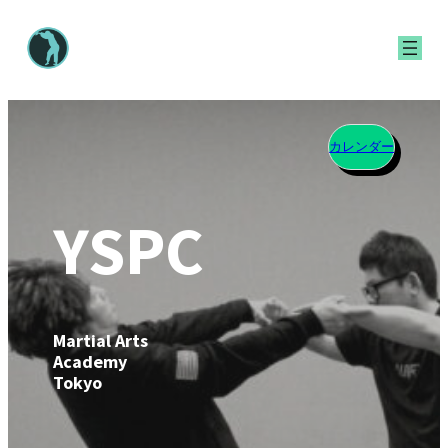
内
容
を
ス
キ
カレンダー
ッ
プ
YSPC
Martial Arts
Academy
Tokyo