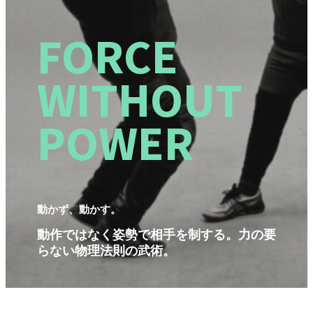
FORCE
WITHOUT
POWER
動かず、動かす。
動作ではなく姿勢で相手を制する。力の要
らない物理法則の武術。