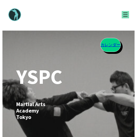
内
容
を
ス
キ
カレンダー
ッ
プ
YSPC
Martial Arts
Academy
Tokyo