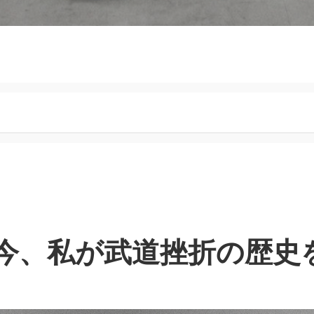
なぜ今、私が武道挫折の歴