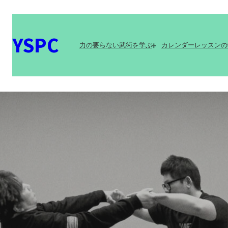
YSPC
力の要らない武術を学ぶ
カレンダー
レッスンの