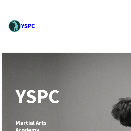
内
容
YSPC
を
ス
キ
ッ
プ
YSPC
Martial Arts
Academy