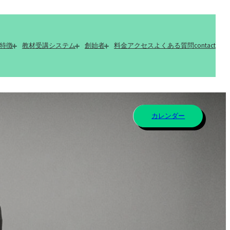
特徴
教材
受講システム
創始者
料金
アクセス
よくある質問
contact
カレンダー